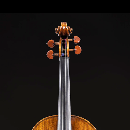
WOOD“ CM 41,5 “RENAISSANCE WOOD“ CM 41,5