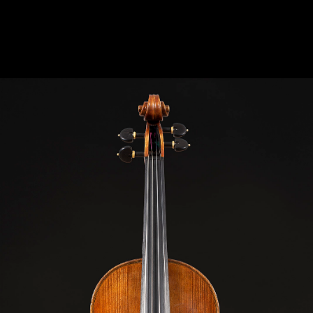
VIOLIN CREMONA 1743 “CANNONE DI
PAGANINI“ “CANNONE DI PAGANINI“ MODEL:
GUARNERI DEL GESÙ IHS